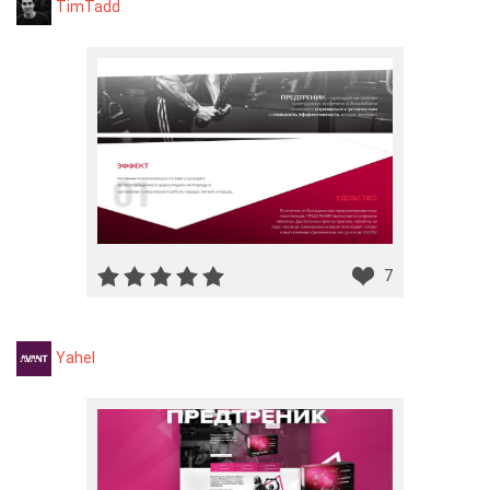
TimTadd
7
Yahel