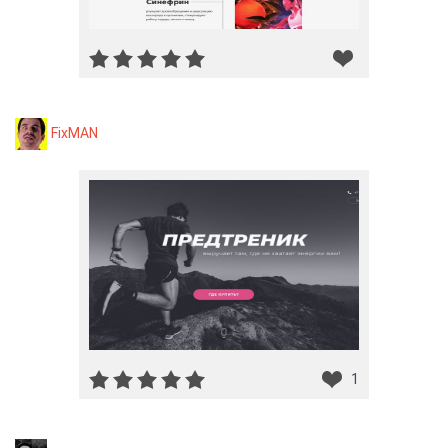
FixMAN
1