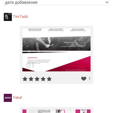
TimTadd
1
Yahel