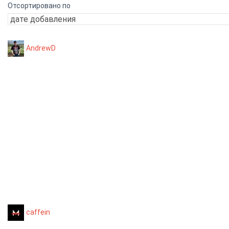
Отсортировано по
AndrewD
caffein