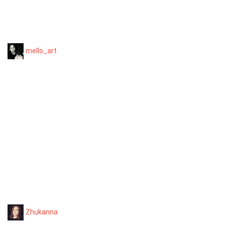
mello_art
Zhukanna