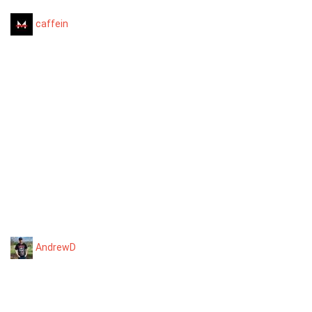
caffein
AndrewD