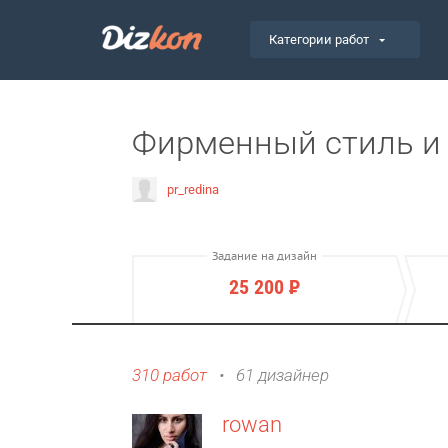
Категории работ
Фирменный стиль и 
pr_redina
Задание на дизайн
25 200
Р
310 работ
•
61 дизайнер
rowan